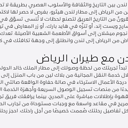
جمع لندن بين التاريخ والثقافة والأسلوب العصري بطريقة لا
من الرياض إلى مطار لندن هيثرو، بفرص لا حصر لها لاكتشاف
قرونٌ من التاريخ العريق لتصنع لحظات لا تُنسى. تسوّق ف
ح ويست إند، أو تنزّه في هايد بارك، أو زر المعارض في
نجوم ميشلان إلى أسواق الأطعمة الشعبية الأصيلة. تعدك لن
رياض من الرياض إلى لندن وانطلق إلى وجهة تكافئك في ك
ن مع طيران الرياض
، تبدأ تجربتك من لحظة وصولك إلى مطار الملك خالد الدو
لال خدمة النقل المجانية من بلاك لين من باب المنزل إلى 
ءًا من منصات تسجيل الوصول السريعة وأجهزة الخدمة الذات
ن قهوة بإطلالات مباشرة على المدرج، بينما يرافقك فريق ت
ر مريح في مقاعد واسعة مع وجبات مستوحاة من تجارب ا
كل تفاصيل رحلتك صُممت خصيصًا من أجل راحتك. احجز رحلتك