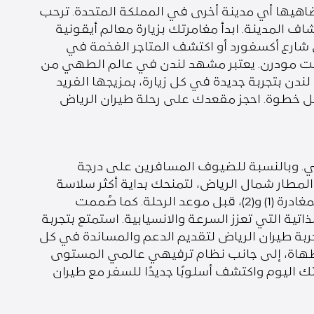
 تضاهيها أي مدينة أخرى في المملكة المتحدة. ترحب
 المدينة. ابدأ مغامرتك بزيارة معالم أيقونية
ي شارع أكسفورد أو اكتشف المتاجر الفخمة في
 تيت مودرن. يعتبر مشهد لندن في عالم الطهي من
دن بتجربة جديدة في كل زيارة، بمزيجها الفريد
ل خطوة. احجز مقعدك على رحلة طيران الرياض
لي. وبالنسبة للضيوف المسافرين على درجة
المطار شمال الرياض، لتمنحك بداية أكثر سلاسة
وراحة. وفي المطار، يمكن للضيوف المسافرين على درجة الأعمال الاسترخاء في صالة حفاوة الواقعة صالتي المغادرة (1) و(2)، قبل موعد الرحلة. كما صُممت
ية التي تعزز السرعة والانسيابية. استمتع بتجربة
جربة طيران الرياض لتقديم الدعم والمساندة في كل
لطهاة، إلى جانب نظام ترفيهي عالمي المستوى
 اليوم واكتشف أسلوبًا جديدًا للسفر مع طيران