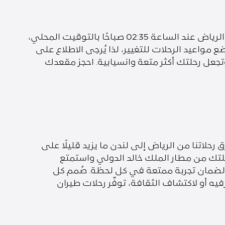
استمتع برحلتنا المباشرة من الرياض (RUH) إلى لندن (LHR). خلال هذه الفترة نُسيّر رحلة يومية واحدة تنطلق من الرياض عند الساعة 02:35 صباحًا بالتوقيت المحلي،
قيت المحلي، في رحلة تستغرق 6 ساعات و55 دقيقة فقط. قد تخضع مواعيد الرحلات للتغيير، لذا يُرجى الاطلاع على
جعل رحلتك أكثر متعة وانسيابية. احجز مقعدك
لاتنا من الرياض إلى لندن ما يزيد قليلًا على
حلتك من مطار الملك خالد الدولي واستمتع
 لضمان تجربة ممتعة في كل لحظة. صُمم كل
يه أو لاكتشاف الثقافة، توفّر رحلات طيران