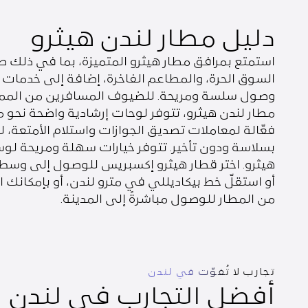
دليل مطار لندن هيثرو
استمتع بمرافق مطار هيثرو المتميزة، بما في ذلك صا
السوق الحرة، والمطاعم الفاخرة، إضافة إلى خدمات 
وصول سلسة ومريحة. للضيوف المسافرين من المملك
مطار لندن هيثرو، تتوفر لوحات إرشادية واضحة نحو 
فعّالة لمعاملات تصديق الجوازات واستلام الأمتعة،
بسلاسة ودون تأخير. تتوفر خيارات سهلة ومريحة لوس
أو استقلّ خط بيكاديللي في مترو لندن، أو بإمكانك ا
من المطار للوصول مباشرةً إلى المدينة.
تجارب لا تُفوّت في لندن
أفضل التجارب في لندن