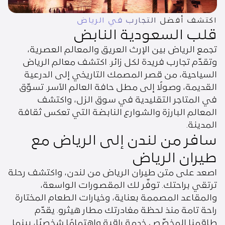
اكتشف أفضل التجارب في الرياض
قلب السعودية النابض
تجمع الرياض بين الإرث العريق والمعالم العصرية،
وتقدّم تجارب فريدة لكل زائر. اكتشف معالم الرياض
السياحية، من قصر المصمك التاريخي إلى الدرعية
القديمة، وصولًا إلى مطل حافة العالم الآسر. تسوّق
في المتاجر التقليدية في سوق الزل، واكتشف
المعالم البارزة والشوارع النابضة التي تعكس ثقافة
المدينة.
سافر من لندن إلى الرياض مع
طيران الرياض
اصعد على متن طيران الرياض من لندن، واكتشف رحلة
ترتقي براحتك. توفّر لك المقصورات الواسعة،
والمقاعد المصممة بعناية، وخيارات الطعام المختارة
راحة تامة منذ لحظة مغادرتك مطار هيثرو. يقدّم
طاقمنا المخصّص خدمة راقية واهتمامًا شخصيًا، بينما