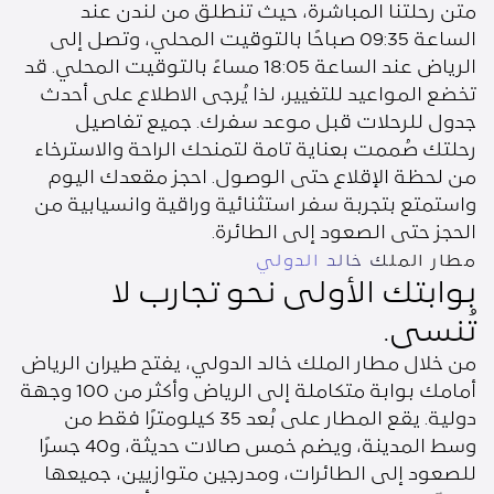
متن رحلتنا المباشرة، حيث تنطلق من لندن عند
الساعة 09:35 صباحًا بالتوقيت المحلي، وتصل إلى
الرياض عند الساعة 18:05 مساءً بالتوقيت المحلي. قد
تخضع المواعيد للتغيير، لذا يُرجى الاطلاع على أحدث
جدول للرحلات قبل موعد سفرك. جميع تفاصيل
رحلتك صُممت بعناية تامة لتمنحك الراحة والاسترخاء
من لحظة الإقلاع حتى الوصول. احجز مقعدك اليوم
واستمتع بتجربة سفر استثنائية وراقية وانسيابية من
الحجز حتى الصعود إلى الطائرة.
مطار الملك خالد الدولي
بوابتك الأولى نحو تجارب لا
تُنسى.
من خلال مطار الملك خالد الدولي، يفتح طيران الرياض
أمامك بوابة متكاملة إلى الرياض وأكثر من 100 وجهة
دولية. يقع المطار على بُعد 35 كيلومترًا فقط من
وسط المدينة، ويضم خمس صالات حديثة، و40 جسرًا
للصعود إلى الطائرات، ومدرجين متوازيين، جميعها