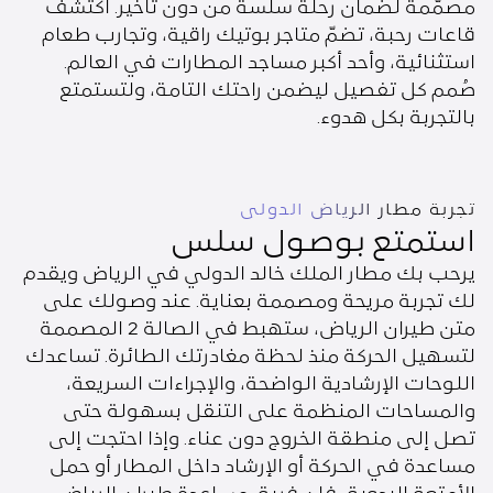
مصمّمة لضمان رحلة سلسة من دون تأخير. اكتشف
قاعات رحبة، تضمّ متاجر بوتيك راقية، وتجارب طعام
استثنائية، وأحد أكبر مساجد المطارات في العالم.
صُمم كل تفصيل ليضمن راحتك التامة، ولتستمتع
بالتجربة بكل هدوء.
تجربة مطار الرياض الدولي
استمتع بوصول سلس
يرحب بك مطار الملك خالد الدولي في الرياض ويقدم
لك تجربة مريحة ومصممة بعناية. عند وصولك على
متن طيران الرياض، ستهبط في الصالة 2 المصممة
لتسهيل الحركة منذ لحظة مغادرتك الطائرة. تساعدك
اللوحات الإرشادية الواضحة، والإجراءات السريعة،
والمساحات المنظمة على التنقل بسهولة حتى
تصل إلى منطقة الخروج دون عناء. وإذا احتجت إلى
مساعدة في الحركة أو الإرشاد داخل المطار أو حمل
الأمتعة اليدوية، فإن فريق مساعدة طيران الرياض