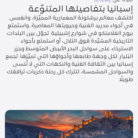
إسبانيا بتفاصيلها المتنوّعة
اكتشف معالم برشلونة المعمارية المميّزة، وانغمس
في أجواء مدريد الفنية وحيويتها المعاصرة، واستمتع
بروح الفلامنكو في شوارع إشبيلية. تجوّل بين البلدات
التاريخية المشيّدة فوق التلال، أو استمتع بأجواء
الاسترخاء على سواحل البحر الأبيض المتوسط وجزر
البَليار. لكل وجهة طابعها وأجواؤها التي تميّزها. تجمع
إسبانيا بين الثقافة الغنية والنكهات التي لا تُنسى
والسواحل المشمسة، لتترك كل رحلة ذكريات ترافقك
طويلًا.