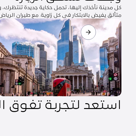
كل مدينة نأخذك إليها، تحمل حكاية جديدة تنتظرك، وت
متألق يفيض بالابتكار في كل زاوية. مع طيران الريا
لندن
لندن
استعد لتجربة تفوق ا