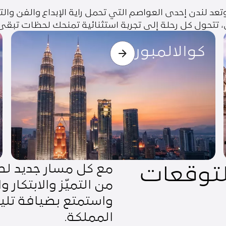
عد لندن إحدى العواصم التي تحمل راية الإبداع والفن والتأ
ض، تتحول كل رحلة إلى تجربة استثنائية تمنحك لحظات تبقى 
كوالالمبور
ا
كوالالمبور
لتوقعات
مع كل مسار جديد لط
من التميّز والابتكار
واستمتع بضيافة تلي
المملكة.