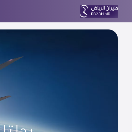
رحلتك