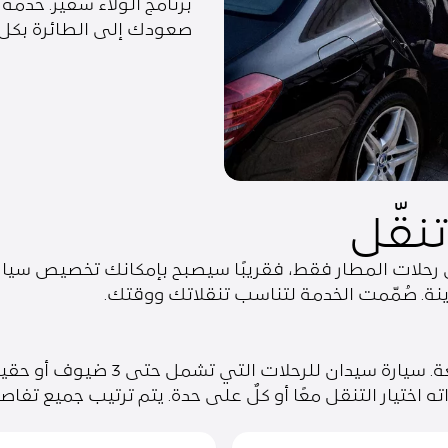
برنامج الولاء سفير. خدم
صعودك إلى الطائرة بكل 
نقّل
رحلات المطار فقط، فقريبًا سيصبح بإمكانك تخصيص سيارة
ينة. صُمّمت الخدمة لتناسب تنقلاتك ووقتك.
حجز ذاته اختيار التنقل معًا أو كلٌ على حدة. يتم ترتيب جميع