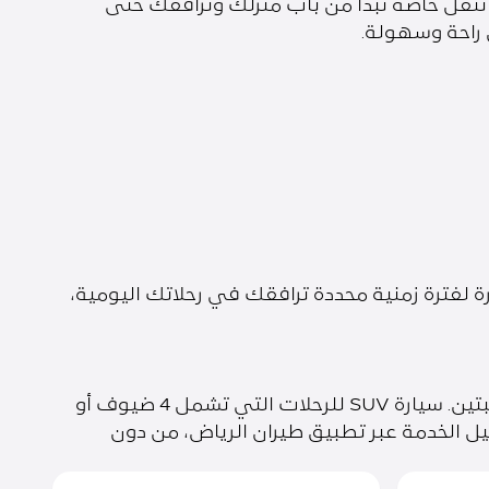
ة تنقّل خاصة تبدأ من باب منزلك وترافقك حتى
راحة وسهولة.
 لفترة زمنية محددة ترافقك في رحلاتك اليومية،
يُخصص نوع السيارة بما يناسب عدد الضيوف والأمتعة. سيارة سيدان للرحلات التي تشمل حتى 3 ضيوف أو حقيبتين. سيارة SUV للرحلات التي تشمل 4 ضيوف أو
 تفاصيل الخدمة عبر تطبيق طيران الرياض، من دون