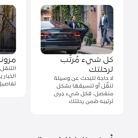
كل شيء مُرتّب
مرون
لرحلتك
التنقل 
الخيار 
لا حاجة للبحث عن وسيلة
تفاصيل
تنقّل أو تنسيقها بشكل
منفصل، فكل شيء جرى
ترتيبه ضمن رحلتك.